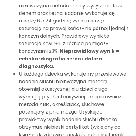
nieinwazyjna metoda oceny wysycenia krwi
tlenem oraz tętna. Badanie wykonuje się
między 6 a 24 godziną życia mierząc
saturację na prawej kończynie górnej i jednej z
kończyn dolnych. Prawidłowy wynik to
saturacja krwi ≥95 z różnica pomiędzy
kończynami ≤3%.
Nieprawidłowy wynik =
echokardiografia serca i dalsza
diagnostyka.
U każdego dziecka wykonujemy przesiewowe
badanie słuchu nieinwazyjną metodą
otoemisji akustycznej, a u dzieci długo
wymagających intensywnej terapii również
metodą ABR , określającą słuchowe
potencjały z pnia mózgu. Uzyskując
prawidłowy wynik badania słuchu dziecko
otrzymuje niebieski certyfikat (wklejany do
książeczki zdrowia dziecka), natomiast jeżeli