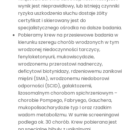
wynik jest nieprawidłowy, lub istnieją czynniki
ryzyka uszkodzenia słuchu dostaje żółty
certyfikat i skierowany jest do
specjalistycznego ośrodka na dalsze badania.
Pobieramy krew na przesiewowe badania w
kierunku szeregu chorób wrodzonych w tym
wrodzonej niedoczynności tarczycy,
fenyloketonyurii, mukowiscydozie,
wrodzonemu przerostowi nadnerczy,
deficytowi biotynidazy, rdzeniowemu zanikowi
mięśni (SMA), wrodzonemu niedoborowi
odporności (SCID), galaktozemii,
lizosomalnym chorobom spichrzeniowym –
chorobie Pompego, Fabryego, Gauchera,
mukopolisacharydozie typ I oraz rzadkim
wadom metabolizmu. W sumie screeningowi
podlega ok. 30 chorób. Krew pobierana jest
na specjalne bibuły z unikalnymi,