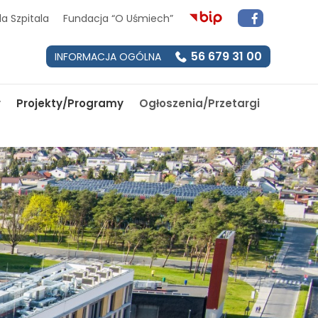
a Szpitala
Fundacja “O Uśmiech”
56 679 31 00
INFORMACJA OGÓLNA
y
Projekty/Programy
Ogłoszenia/Przetargi