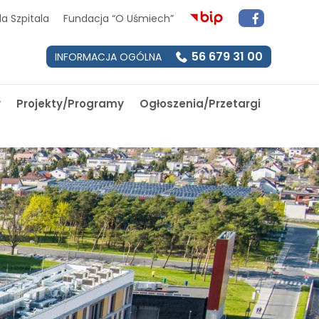
a Szpitala
Fundacja “O Uśmiech”
56 679 31 00
INFORMACJA OGÓLNA
y
Projekty/Programy
Ogłoszenia/Przetargi