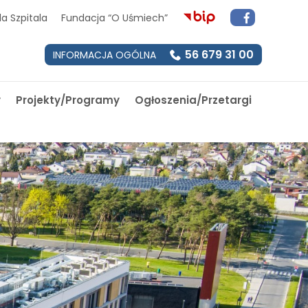
a Szpitala
Fundacja “O Uśmiech”
56 679 31 00
INFORMACJA OGÓLNA
y
Projekty/Programy
Ogłoszenia/Przetargi