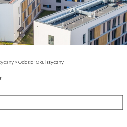
styczny
»
Oddział Okulistyczny
y